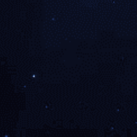
2026-06-27
7.
哈登换队频繁承诺合同却因季后赛表现令球
2026-08-02
8.
北伐成功初显成效灰熊今日失利快船战绩追
2026-06-05
认识 奇异果官方网站
奇异果官方网站官方网站【KY1.AC】官网认证:手机版