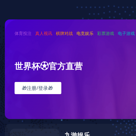
奇异果官方网站
带您畅
专业平台，数据精准，
高清直播
覆盖热
聚焦足球、篮球、电竞等赛事，
每日内
极速访问
下载APP