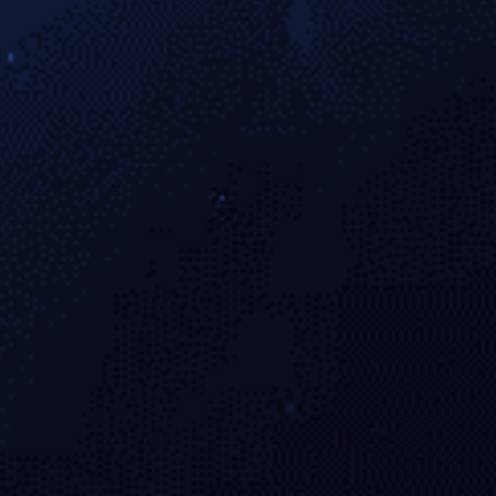
负佳绩，是多方面因素
勃发展的潜力。
为广大篮球迷带来更多
下一篇：
NCAA比赛林葳首发23分钟表现亮眼