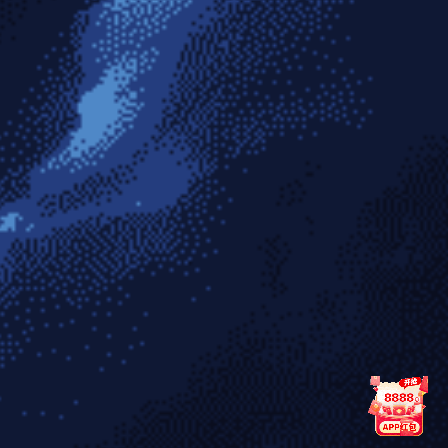
终如一。这种开放包容
证明了自己的实力，也
部联盟中具有竞争力的
们不仅可以积累经验，
作，相信未来他们会有