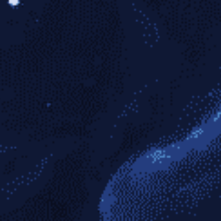
加入时，他们都会主动帮助新人融入团队，以确保团队凝聚力始
加团结，也增强了集体作战时所需的信任感。
望与潜力分析
首发组合还有很大的成长空间。他们目前已取得9胜4负，不仅
良好基础。如果能够继续保持状态，并逐渐磨合，将可能成为东
而言，本赛季是磨砺自己的最佳机会。通过参与高强度比赛，他
。若能进一步加强自身短板，将极大提升个人及团队整体水平。
够根据对手及时调整策略，加上主力阵容之间更深入地理解与合
望冲击季后赛席位，为球迷奉献更多精彩瞬间。