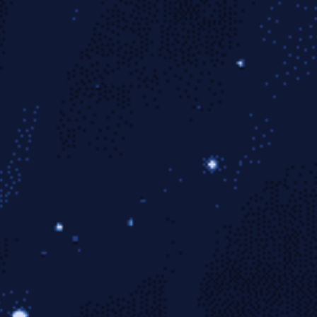
间已经建立起深厚的默契。在场上，他们凭借彼此间微妙的信号
转中依然保持高效。有时候，一个简单的小动作就可以引导出精
心球员搭档安排也进行了精心设计，以充分发挥他们各自特点。
位置和角色，增强了球队整体灵活性，提高了胜算。
质与团队精神
外，这支黄蜂队还展现出了优秀的心理素质。在面对逆境时，他
同克服困难。例如，在落后情况下，他们会相互鼓励，通过积极
们成功的重要因素之一。这四名首发球员不仅仅关注个人数据，
为彼此庆祝得分，并分享助攻带来的喜悦，这种积极向上的氛围