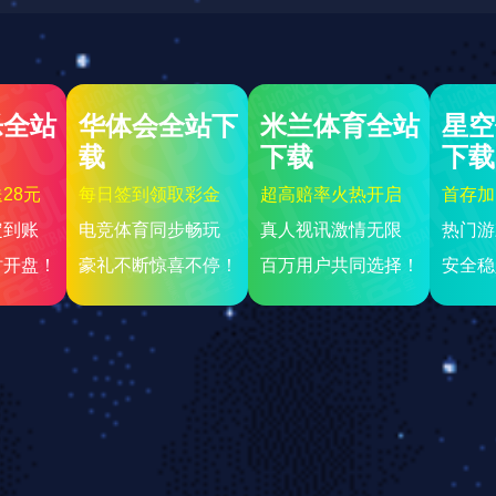
景与实力分析
队的新生代明星，自进入联盟以来便备受关注。他以其卓越的传
要的角色。此外，他对比赛节奏的把控能力，使得他能够有效调
球员，在场上既能投射也能突破，且防守端同样不容小觑。他具
在关键时刻总能做出正确判断，为球队提供稳定输出。
凭借出色的弹跳力和运动能力，给黄蜂队带来了丰富的进攻选择
完成扣篮，为球队提升士气。同时，他也在防守中展现出强硬的
合与化学反应
以能够取得不俗战绩，与他们之间良好的战术配合密不可分。三
不断跑位制造空位机会，从而提高了球队整体命中率。