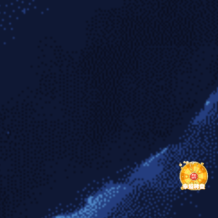
变化来进行无缝衔接，
彩绝伦的一次进攻配
这样的调整使得每位球
们并没有轻易放弃，而
交流来稳定情绪，并最
更加注重团队荣誉。在
让整个更衣室充满正能