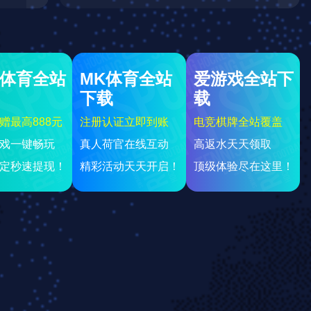
球视野和控球能力，在
动队友，创造更多得分
备良好的身体素质和敏
。他不仅能够外线投
一面，成为对手进攻的
球负责组织进攻，而米