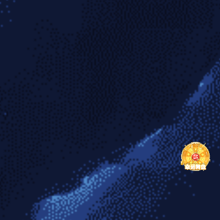
力度的信心。
。部分地方政府在执行
各项措施落到实处。
误的重要举措。然而，
。
公布，以便真正做到公
会引发新的争议。
出社会对公权力行使透
动未来政策优化。