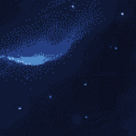
通过鼓励公众参与，
会主义事业贡献力量
上一篇：
北伐成功初显成效灰熊今日失利快…
延伸阅读
1.
米兰今夏风波不断莱奥率先表态欲离队球队
2026-06-19