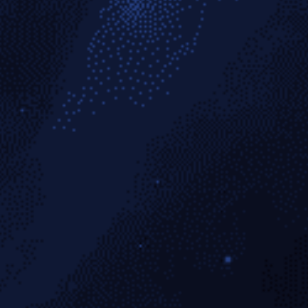
提高透明度，我们相信可以逐步实现更加公正、公平的发展环境
。