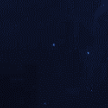
2.
76人或需放弃选秀权以解决恩比德高达187
2026-06-28
3.
赛巴里期待在安联球场的表现同时分享对库
2026-08-01
4.
乔治娜社媒粉丝总数突破9200万引发热议，i
2026-06-14
5.
伊扎尔纳尔逊自信宣言掌控控球与三分后无
2026-07-19
6.
史密斯坚定表示火箭无需交易补强期待伊森
2026-06-23
7.
尤文图斯与穆阿尼转会谈判接近达成协议将
2026-07-15