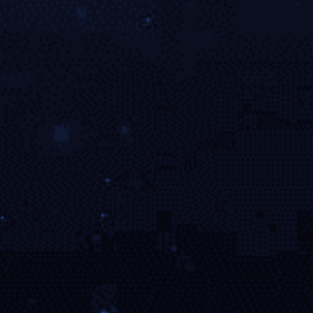
App下载
关于我们
隐私政策
服务协议
网站地图
合作 / 推荐平台
、app下载、登录入口、官方网站、
站(中国)官方网站欢迎大家选择真
务，第一时间处理各类问题，正规集