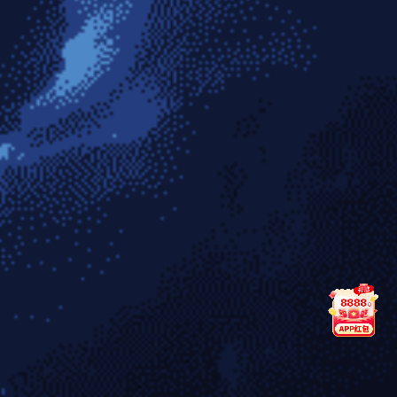
应对未来可能出现的新
法律依据，从根本上保
在此过程中，可以利用
好的氛围。
，对于违规行为，要加
。
误的一次深刻反思，也
我国法治建设迈出了坚
务于社会治理。同时，