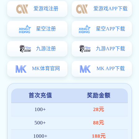
关于我们
奇异果官方网站 是面向全球体育爱好者的综合服务平台，致力于
打造一个集数据服务、赛事直播与移动体验于一体的专业生态系
统。团队成员拥有丰富的行业背景，平台以稳定性与高可用性著
称，持续为用户提供高质量内容与技术保障。