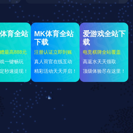
能让读者全面了解此事
场比赛，使得球队在中
球队输送助攻。安古伊
他已经做好了回归赛场
状态和适应比赛节奏的
的化学反应，这种默契
将为那不勒斯带来显著