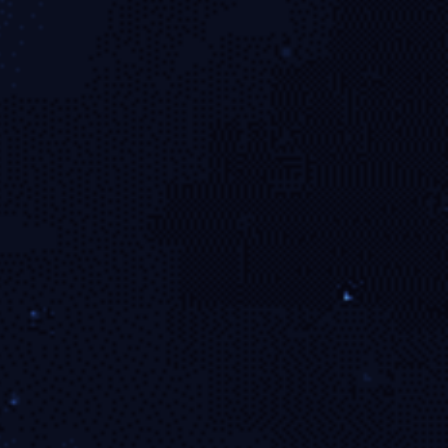
下一篇：
米兰今夏风波不断莱奥率先表态欲