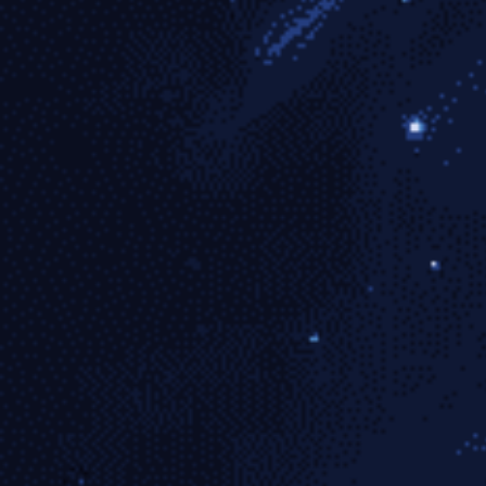
别是在不同领域具有
这种双重增援无疑让
更进一步说，两人的
于提高全队竞争力，
另外，从心理层面看
相互扶持，共同克服
越目标的球队来说都
4、未来挑
尽管安古伊萨和德布
调整自己的竞技状态
再次受伤风险。这些
与此同时，两人如何