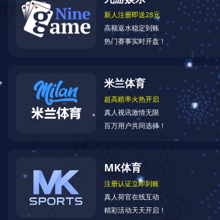
安古伊萨下
在本篇文章中，我们
布劳内则将在几天后
首先，我们将分析安
复情况及其对那不勒