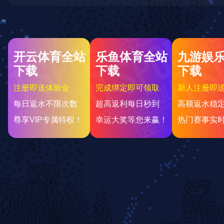
我们会总结这两位球
的重要性。
1、安古伊
安古伊萨作为那不勒
场控制方面受到了一
萨在场上的表现总是
从他的恢复情况来看
的准备。在接下来的
机会。
此外，安古伊萨与其
一旦重新建立，将极
提升。