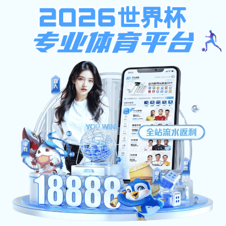
立即注册
奇异果官方网站
带您畅享全球
体育盛事
专业平台，数据精准，
高清直播
覆盖热门体育项
目。
聚焦足球、篮球、电竞等赛事，
每日内容实时更
新
。
极速访问
下载APP